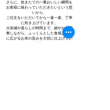
さらに、炊きたての一番おいしい瞬間を
お客様に味わっていただきたいという想
いから、
ご注文をいただいてから一釜一釜、丁寧
に炊き上げています。
火加減や蒸らしの時間まで、細やかに調
整しながら、ふっくらとした食感と、口
に広がるお米の旨みを大切に仕上げてい
ます。
そのため、お米が炊きあがるまでに約20
分ほどお時間をいただいております。
少々お待たせしてしまいますが、その
分、一口目の感動をきっと感じていただ
けるはずです。
炊きたてならではの香りと味わいを、ど
うぞ心ゆくまでお楽しみください。