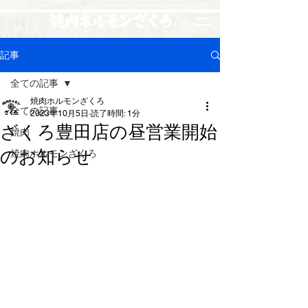
記事
全ての記事
焼肉ホルモンざくろ
全ての記事
2023年10月5日
読了時間: 1分
ざくろ豊田店の昼営業開始
焼肉
のお知らせ
焼肉ホルモンざくろ